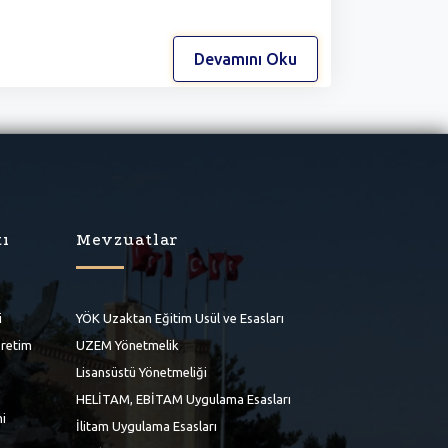
Devamını Oku
tı
Mevzuatlar
i
YÖK Uzaktan Eğitim Usül ve Esasları
ğretim
UZEM Yönetmelik
Lisansüstü Yönetmeliği
HELİTAM, EBİTAM Uygulama Esasları
mi
İlitam Uygulama Esasları