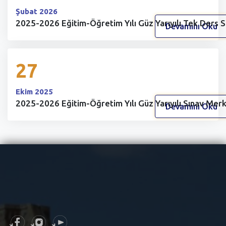
Şubat 2026
2025-2026 Eğitim-Öğretim Yılı Güz Yarıyılı Tek Ders S
Devamını Oku
27
Ekim 2025
2025-2026 Eğitim-Öğretim Yılı Güz Yarıyılı Sınav Merke
Devamını Oku