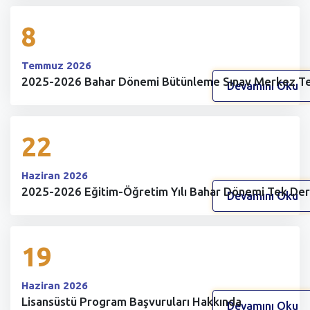
8
Temmuz 2026
2025-2026 Bahar Dönemi Bütünleme Sınav Merkez Ter
Devamını Oku
22
Haziran 2026
2025-2026 Eğitim-Öğretim Yılı Bahar Dönemi Tek Der
Devamını Oku
19
Haziran 2026
Lisansüstü Program Başvuruları Hakkında
Devamını Oku