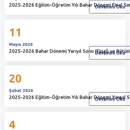
2025-2026 Eğitim-Öğretim Yılı Bahar Dönemi Final Sın
Devamını Oku
11
Mayıs 2026
2025-2026 Bahar Dönemi Yarıyıl Sonu (Final) ve Bütü
Devamını Oku
20
Şubat 2026
2025-2026 Eğitim-Öğretim Yılı Bahar Dönemi Yarıyıl S
Devamını Oku
4