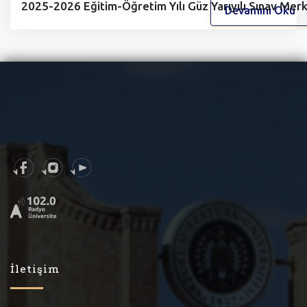
2025-2026 Eğitim-Öğretim Yılı Güz Yarıyılı Sınav Merke
Devamını Oku
İletişim